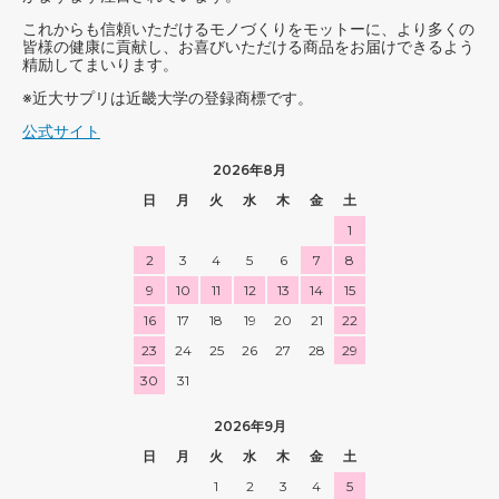
これからも信頼いただけるモノづくりをモットーに、より多くの
皆様の健康に貢献し、お喜びいただける商品をお届けできるよう
精励してまいります。
※近大サプリは近畿大学の登録商標です。
公式サイト
2026年8月
日
月
火
水
木
金
土
1
2
3
4
5
6
7
8
9
10
11
12
13
14
15
16
17
18
19
20
21
22
23
24
25
26
27
28
29
30
31
2026年9月
日
月
火
水
木
金
土
1
2
3
4
5